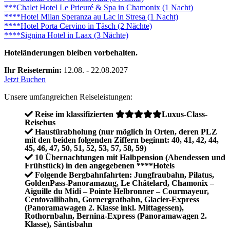
***Chalet Hotel Le Prieuré & Spa in Chamonix (1 Nacht)
****Hotel Milan Speranza au Lac in Stresa (1 Nacht)
****Hotel Porta Cervino in Täsch (2 Nächte)
****Signina Hotel in Laax (3 Nächte)
Hoteländerungen bleiben vorbehalten.
Ihr Reisetermin:
12.08. - 22.08.2027
Jetzt Buchen
Unsere umfangreichen Reiseleistungen:
Reise im klassifizierten
Luxus-Class-
Reisebus
Haustürabholung (nur möglich in Orten, deren PLZ
mit den beiden folgenden Ziffern beginnt: 40, 41, 42, 44,
45, 46, 47, 50, 51, 52, 53, 57, 58, 59)
10 Übernachtungen mit Halbpension (Abendessen und
Frühstück) in den angegebenen ****Hotels
Folgende Bergbahnfahrten: Jungfraubahn, Pilatus,
GoldenPass-Panoramazug, Le Châtelard, Chamonix –
Aiguille du Midi – Pointe Helbronner – Courmayeur,
Centovallibahn, Gornergratbahn, Glacier-Express
(Panoramawagen 2. Klasse inkl. Mittagessen),
Rothornbahn, Bernina-Express (Panoramawagen 2.
Klasse), Säntisbahn