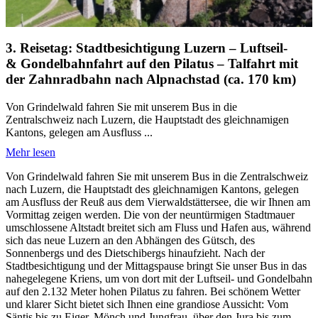
3. Reisetag: Stadtbesichtigung Luzern – Luftseil-
& Gondelbahnfahrt auf den Pilatus – Talfahrt mit
der Zahnradbahn nach Alpnachstad (ca. 170 km)
Von Grindelwald fahren Sie mit unserem Bus in die
Zentralschweiz nach Luzern, die Hauptstadt des gleichnamigen
Kantons, gelegen am Ausfluss ...
Mehr lesen
Von Grindelwald fahren Sie mit unserem Bus in die Zentralschweiz
nach Luzern, die Hauptstadt des gleichnamigen Kantons, gelegen
am Ausfluss der Reuß aus dem Vierwaldstättersee, die wir Ihnen am
Vormittag zeigen werden. Die von der neuntürmigen Stadtmauer
umschlossene Altstadt breitet sich am Fluss und Hafen aus, während
sich das neue Luzern an den Abhängen des Gütsch, des
Sonnenbergs und des Dietschibergs hinaufzieht. Nach der
Stadtbesichtigung und der Mittagspause bringt Sie unser Bus in das
nahegelegene Kriens, um von dort mit der Luftseil- und Gondelbahn
auf den 2.132 Meter hohen Pilatus zu fahren. Bei schönem Wetter
und klarer Sicht bietet sich Ihnen eine grandiose Aussicht: Vom
Säntis bis zu Eiger, Mönch und Jungfrau, über den Jura bis zum