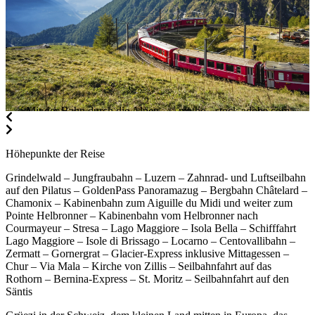
Mit der Bahn durch die Alpen , © matho - stock.adobe.com
Höhepunkte der Reise
Grindelwald – Jungfraubahn – Luzern – Zahnrad- und Luftseilbahn
auf den Pilatus – GoldenPass Panoramazug – Bergbahn Châtelard –
Chamonix – Kabinenbahn zum Aiguille du Midi und weiter zum
Pointe Helbronner – Kabinenbahn vom Helbronner nach
Courmayeur – Stresa – Lago Maggiore – Isola Bella – Schifffahrt
Lago Maggiore – Isole di Brissago – Locarno – Centovallibahn –
Zermatt – Gornergrat – Glacier-Express inklusive Mittagessen –
Chur – Via Mala – Kirche von Zillis – Seilbahnfahrt auf das
Rothorn – Bernina-Express – St. Moritz – Seilbahnfahrt auf den
Säntis