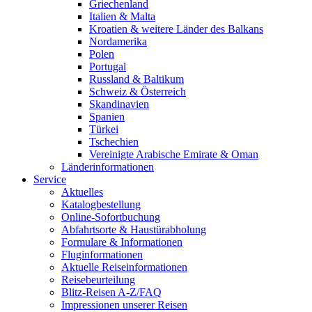
Griechenland
Italien & Malta
Kroatien & weitere Länder des Balkans
Nordamerika
Polen
Portugal
Russland & Baltikum
Schweiz & Österreich
Skandinavien
Spanien
Türkei
Tschechien
Vereinigte Arabische Emirate & Oman
Länderinformationen
Service
Aktuelles
Katalogbestellung
Online-Sofortbuchung
Abfahrtsorte & Haustürabholung
Formulare & Informationen
Fluginformationen
Aktuelle Reiseinformationen
Reisebeurteilung
Blitz-Reisen A-Z/FAQ
Impressionen unserer Reisen