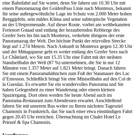
eine Bahnfahrt auf Sie wartet, denn Sie fahren um 10.30 Uhr mit
einem Panoramazug der GoldenPass Linie nach Montreux, bekannt
für seine außergewöhnliche Lage im Schutz von 2.000 Meter hohen
Berggipfeln, sein mildes Klima und seine subtropische Vegetation
an der Uferpromenade. Auf dieser Route, vorbei am weltbekannten
Ferienort Gstaad und entlang der bezaubernden Rebberge des
Genfer Sees bis hin nach Montreux, verkehrte übrigens der erste
Panoramazug der Welt. Der höchste Punkt der reizvollen Strecke
liegt auf 1.274 Metern. Nach Ankunft in Montreux gegen 12.30 Uhr
und der Mittagspause geht es weiter entlang des Genfer Sees nach
Le Châtelard, wo Sie um 15.35 Uhr eine Fahrt mit der steilsten
Standseilbahn der Welt (87 %) unternehmen, die Sie in nur 12
Minuten von 1.357 Meter auf 1.821 Meter bringt. Danach fahren
Sie mit einem Panoramabähnchen zum Fuß der Staumauer des Lac
d’Emosson. Schließlich bringt Sie eine Miniseilbahn auf den Col de
la Gueulaz. Es erwartet Sie ein wundervolles Panorama und Sie
haben Gelegenheit zu einer Wanderung oder einem kleinen
Spaziergang. Dort oben werden Sie heute Abend auch im
Panorama-Restaurant zum Abendessen erwartet. Anschließend
fahren Sie mit unserem Bus weiter zu Ihrem nächsten Tagesziel
Chamonix in Frankreich, das Sie nach einer etwa einstündigen Fahrt
gegen 20.45 Uhr erreichen. Übernachtung im Chalet Hotel Le
Prieuré & Spa Chamonix.