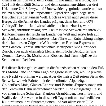
Grüezi in der Schweiz, dem kleinen Land mitten in Europa, das
1291 mit dem Rütli-Schwur und dem Zusammenschluss der drei
Urkantone Uri, Schwyz und Unterwalden gegründet wurde und so
viel zu bieten hat. Die imposanten Gipfel der Alpen begeistern
Besucher aus der ganzen Welt. Doch es waren auch genau diese
Berge, die die Armut des Landes prägten, denn bei rund 60%
Gebirgsfläche, die landwirtschaftlich nicht nutzbar ist, war die
Schweiz jahrhundertelang arm. Heute ist die Schweiz mit ihren 26
Kantonen eines der reichsten Länder der Welt und setzte früh auf
den Ausbau des Schienennetzes. Das führte zur Entwicklung einiger
der bekanntesten Züge der Welt - wie dem Bernina-Express und
dem Glacier-Express. Internationale Metropolen wie Genf oder
Zürich, aber auch ehemalige kleine, gemütliche Bergdörfer wie
Zermatt, Davos, St. Moritz oder Klosters sind Tummelplätze der
Schönen und Reichen.
Bei dieser Reise geht es auch in die französischen Alpen an den Fuß
des Mont-Blanc und zum Lago Maggiore in Italien, wo Sie jeweils
eine Nacht verbringen werden. Aber die meiste Zeit reisen Sie in der
Schweiz, wo wir Fahrten mit den berühmten Alpenzügen
GoldenPass Linie, Glacier-Express und Bernina-Express sowie mit
der Centovalli Bahn unternehmen werden. Eine einzigartige Reise
vor allem in die Schweizer Kantone Graubünden, Tessin, Bern und
Wallis, denn Sie werden in diesen elf Tagen mit unterschiedlichen
Kulturräumen, drei Sprachregionen und vor allem einer Fülle