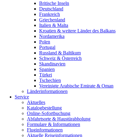
Britische Inseln
Deutschland
Frankreich
Griechenland
Italien & Malta
Kroatien & weitere Länder des Balkans
Nordamerika
Polen
Portugal
Russland & Baltikum
Schweiz & Österreich
Skandinavien
Spanien
Türkei
Tschechien
Vereinigte Arabische Emirate & Oman
Länderinformationen
Service
Aktuelles
Katalogbestellung
Online-Sofortbuchung
Abfahrtsorte & Haustürabholung
Formulare & Informationen
Fluginformationen
Aktuelle Reiseinformationen