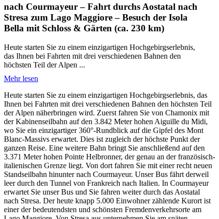
nach Courmayeur – Fahrt durchs Aostatal nach
Stresa zum Lago Maggiore – Besuch der Isola
Bella mit Schloss & Gärten (ca. 230 km)
Heute starten Sie zu einem einzigartigen Hochgebirgserlebnis,
das Ihnen bei Fahrten mit drei verschiedenen Bahnen den
höchsten Teil der Alpen ...
Mehr lesen
Heute starten Sie zu einem einzigartigen Hochgebirgserlebnis, das
Ihnen bei Fahrten mit drei verschiedenen Bahnen den höchsten Teil
der Alpen näherbringen wird. Zuerst fahren Sie von Chamonix mit
der Kabinenseilbahn auf den 3.842 Meter hohen Aiguille du Midi,
wo Sie ein einzigartiger 360°-Rundblick auf die Gipfel des Mont
Blanc-Massivs erwartet. Dies ist zugleich der höchste Punkt der
ganzen Reise. Eine weitere Bahn bringt Sie anschließend auf den
3.371 Meter hohen Pointe Helbronner, der genau an der französisch-
italienischen Grenze liegt. Von dort fahren Sie mit einer recht neuen
Standseilbahn hinunter nach Courmayeur. Unser Bus fährt derweil
leer durch den Tunnel von Frankreich nach Italien. In Courmayeur
erwartet Sie unser Bus und Sie fahren weiter durch das Aostatal
nach Stresa. Der heute knapp 5.000 Einwohner zählende Kurort ist
einer der bedeutendsten und schönsten Fremdenverkehrsorte am
Lago Maggiore. Von Stresa aus unternehmen Sie am späten