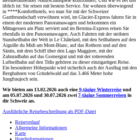
atemberaubender Naturschauspiele konfrontiert. Und wie es bei uns
üblich ist: Sie reisen mit bestem Service. Sie wohnen überwiegend
in ****Komforthotels, wo man Sie mit der Schweizer
Gastfreundschaft verwöhnen wird, im Glacier-Express fahren Sie in
einem der modernen Panoramawagen und bekommen ein
Mittagessen am Platz serviert und im Bernina-Express reisen Sie
ebenfalls in den Panoramawagen. Auch Fahrten mit der steilsten
Standseilbahn der Welt in Le Châtelard, mit den Seilbahnen auf den
Aiguille du Midi am Mont-Blanc, auf das Rothorn und auf den
Säntis, mit dem Schiff über den Lago Maggiore, mit der
Zahnradbahn auf das Gornergrat und mit der rotierenden
Luftseilbahn auf den Titlis gehören zu dieser einzigartigen Reise.
Ein besonderer Höhepunkt wird sicherlich auch der Ausflug mit den
Bergbahnen von Grindelwald auf das 3.466 Meter hohe
Jungfraujoch sein.
Wir bieten am 13.02.2026 auch eine
9-tägige Winterreise
und
am 05.07.2026 und 30.07.2026 zwei
7-tägige Sommerreisen
in
die Schweiz an.
Ausführliche Reisebeschreibung als PDF-Datei
Reiseverlauf
Allgemeine Informationen
Karte
Hotelinformationen