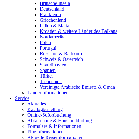
Britische Inseln
Deutschland
Frankreich
Griechenland
Italien & Malta
Kroatien & weitere Länder des Balkans
Nordamerika
Polen
Portugal
Russland & Baltikum
Schweiz & Österreich
Skandinavien
Spanien
Türkei
Tschechien
Vereinigte Arabische Emirate & Oman
Länderinformationen
Service
Aktuelles
Katalogbestellung
Online-Sofortbuchung
Abfahrtsorte & Haustürabholung
Formulare & Informationen
Fluginformationen
Aktuelle Reiseinformationen