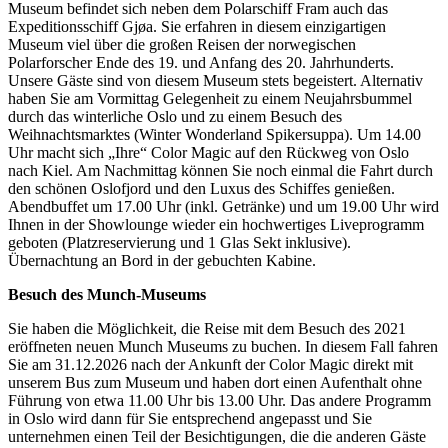
Museum befindet sich neben dem Polarschiff Fram auch das
Expeditionsschiff Gjøa. Sie erfahren in diesem einzigartigen
Museum viel über die großen Reisen der norwegischen
Polarforscher Ende des 19. und Anfang des 20. Jahrhunderts.
Unsere Gäste sind von diesem Museum stets begeistert. Alternativ
haben Sie am Vormittag Gelegenheit zu einem Neujahrsbummel
durch das winterliche Oslo und zu einem Besuch des
Weihnachtsmarktes (Winter Wonderland Spikersuppa). Um 14.00
Uhr macht sich „Ihre“ Color Magic auf den Rückweg von Oslo
nach Kiel. Am Nachmittag können Sie noch einmal die Fahrt durch
den schönen Oslofjord und den Luxus des Schiffes genießen.
Abendbuffet um 17.00 Uhr (inkl. Getränke) und um 19.00 Uhr wird
Ihnen in der Showlounge wieder ein hochwertiges Liveprogramm
geboten (Platzreservierung und 1 Glas Sekt inklusive).
Übernachtung an Bord in der gebuchten Kabine.
Besuch des Munch-Museums
Sie haben die Möglichkeit, die Reise mit dem Besuch des 2021
eröffneten neuen Munch Museums zu buchen. In diesem Fall fahren
Sie am 31.12.2026 nach der Ankunft der Color Magic direkt mit
unserem Bus zum Museum und haben dort einen Aufenthalt ohne
Führung von etwa 11.00 Uhr bis 13.00 Uhr. Das andere Programm
in Oslo wird dann für Sie entsprechend angepasst und Sie
unternehmen einen Teil der Besichtigungen, die die anderen Gäste