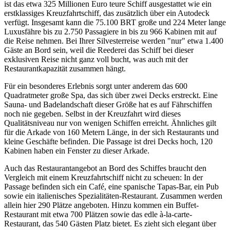
ist das etwa 325 Millionen Euro teure Schiff ausgestattet wie ein
erstklassiges Kreuzfahrtschiff, das zusätzlich über ein Autodeck
verfügt. Insgesamt kann die 75.100 BRT große und 224 Meter lange
Luxusfähre bis zu 2.750 Passagiere in bis zu 966 Kabinen mit auf
die Reise nehmen. Bei Ihrer Silvesterreise werden "nur" etwa 1.400
Gäste an Bord sein, weil die Reederei das Schiff bei dieser
exklusiven Reise nicht ganz voll bucht, was auch mit der
Restaurantkapazität zusammen hängt.
Für ein besonderes Erlebnis sorgt unter anderem das 600
Quadratmeter große Spa, das sich über zwei Decks erstreckt. Eine
Sauna- und Badelandschaft dieser Größe hat es auf Fährschiffen
noch nie gegeben. Selbst in der Kreuzfahrt wird dieses
Qualitätsniveau nur von wenigen Schiffen erreicht. Ähnliches gilt
für die Arkade von 160 Metern Länge, in der sich Restaurants und
kleine Geschäfte befinden. Die Passage ist drei Decks hoch, 120
Kabinen haben ein Fenster zu dieser Arkade.
Auch das Restaurantangebot an Bord des Schiffes braucht den
Vergleich mit einem Kreuzfahrtschiff nicht zu scheuen: In der
Passage befinden sich ein Café, eine spanische Tapas-Bar, ein Pub
sowie ein italienisches Spezialitäten-Restaurant. Zusammen werden
allein hier 290 Plätze angeboten. Hinzu kommen ein Buffet-
Restaurant mit etwa 700 Plätzen sowie das edle à-la-carte-
Restaurant, das 540 Gästen Platz bietet. Es zieht sich elegant über