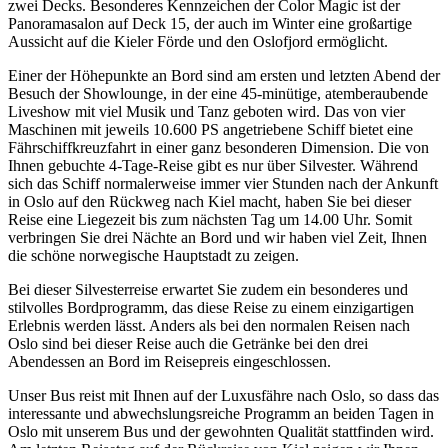
zwei Decks. Besonderes Kennzeichen der Color Magic ist der
Panoramasalon auf Deck 15, der auch im Winter eine großartige
Aussicht auf die Kieler Förde und den Oslofjord ermöglicht.
Einer der Höhepunkte an Bord sind am ersten und letzten Abend der
Besuch der Showlounge, in der eine 45-minütige, atemberaubende
Liveshow mit viel Musik und Tanz geboten wird. Das von vier
Maschinen mit jeweils 10.600 PS angetriebene Schiff bietet eine
Fährschiffkreuzfahrt in einer ganz besonderen Dimension. Die von
Ihnen gebuchte 4-Tage-Reise gibt es nur über Silvester. Während
sich das Schiff normalerweise immer vier Stunden nach der Ankunft
in Oslo auf den Rückweg nach Kiel macht, haben Sie bei dieser
Reise eine Liegezeit bis zum nächsten Tag um 14.00 Uhr. Somit
verbringen Sie drei Nächte an Bord und wir haben viel Zeit, Ihnen
die schöne norwegische Hauptstadt zu zeigen.
Bei dieser Silvesterreise erwartet Sie zudem ein besonderes und
stilvolles Bordprogramm, das diese Reise zu einem einzigartigen
Erlebnis werden lässt. Anders als bei den normalen Reisen nach
Oslo sind bei dieser Reise auch die Getränke bei den drei
Abendessen an Bord im Reisepreis eingeschlossen.
Unser Bus reist mit Ihnen auf der Luxusfähre nach Oslo, so dass das
interessante und abwechslungsreiche Programm an beiden Tagen in
Oslo mit unserem Bus und der gewohnten Qualität stattfinden wird.