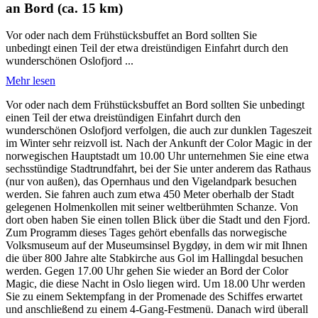
an Bord (ca. 15 km)
Vor oder nach dem Frühstücksbuffet an Bord sollten Sie
unbedingt einen Teil der etwa dreistündigen Einfahrt durch den
wunderschönen Oslofjord ...
Mehr lesen
Vor oder nach dem Frühstücksbuffet an Bord sollten Sie unbedingt
einen Teil der etwa dreistündigen Einfahrt durch den
wunderschönen Oslofjord verfolgen, die auch zur dunklen Tageszeit
im Winter sehr reizvoll ist. Nach der Ankunft der Color Magic in der
norwegischen Hauptstadt um 10.00 Uhr unternehmen Sie eine etwa
sechsstündige Stadtrundfahrt, bei der Sie unter anderem das Rathaus
(nur von außen), das Opernhaus und den Vigelandpark besuchen
werden. Sie fahren auch zum etwa 450 Meter oberhalb der Stadt
gelegenen Holmenkollen mit seiner weltberühmten Schanze. Von
dort oben haben Sie einen tollen Blick über die Stadt und den Fjord.
Zum Programm dieses Tages gehört ebenfalls das norwegische
Volksmuseum auf der Museumsinsel Bygdøy, in dem wir mit Ihnen
die über 800 Jahre alte Stabkirche aus Gol im Hallingdal besuchen
werden. Gegen 17.00 Uhr gehen Sie wieder an Bord der Color
Magic, die diese Nacht in Oslo liegen wird. Um 18.00 Uhr werden
Sie zu einem Sektempfang in der Promenade des Schiffes erwartet
und anschließend zu einem 4-Gang-Festmenü. Danach wird überall