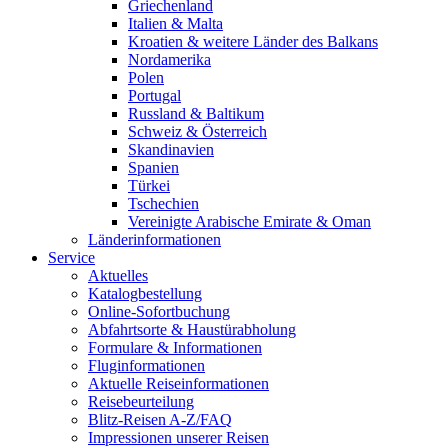
Griechenland
Italien & Malta
Kroatien & weitere Länder des Balkans
Nordamerika
Polen
Portugal
Russland & Baltikum
Schweiz & Österreich
Skandinavien
Spanien
Türkei
Tschechien
Vereinigte Arabische Emirate & Oman
Länderinformationen
Service
Aktuelles
Katalogbestellung
Online-Sofortbuchung
Abfahrtsorte & Haustürabholung
Formulare & Informationen
Fluginformationen
Aktuelle Reiseinformationen
Reisebeurteilung
Blitz-Reisen A-Z/FAQ
Impressionen unserer Reisen