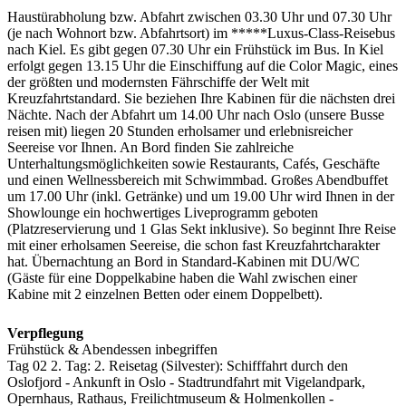
Haustürabholung bzw. Abfahrt zwischen 03.30 Uhr und 07.30 Uhr
(je nach Wohnort bzw. Abfahrtsort) im *****Luxus-Class-Reisebus
nach Kiel. Es gibt gegen 07.30 Uhr ein Frühstück im Bus. In Kiel
erfolgt gegen 13.15 Uhr die Einschiffung auf die Color Magic, eines
der größten und modernsten Fährschiffe der Welt mit
Kreuzfahrtstandard. Sie beziehen Ihre Kabinen für die nächsten drei
Nächte. Nach der Abfahrt um 14.00 Uhr nach Oslo (unsere Busse
reisen mit) liegen 20 Stunden erholsamer und erlebnisreicher
Seereise vor Ihnen. An Bord finden Sie zahlreiche
Unterhaltungsmöglichkeiten sowie Restaurants, Cafés, Geschäfte
und einen Wellnessbereich mit Schwimmbad. Großes Abendbuffet
um 17.00 Uhr (inkl. Getränke) und um 19.00 Uhr wird Ihnen in der
Showlounge ein hochwertiges Liveprogramm geboten
(Platzreservierung und 1 Glas Sekt inklusive). So beginnt Ihre Reise
mit einer erholsamen Seereise, die schon fast Kreuzfahrtcharakter
hat. Übernachtung an Bord in Standard-Kabinen mit DU/WC
(Gäste für eine Doppelkabine haben die Wahl zwischen einer
Kabine mit 2 einzelnen Betten oder einem Doppelbett).
Verpflegung
Frühstück & Abendessen inbegriffen
Tag 02
2. Tag:
2. Reisetag (Silvester): Schifffahrt durch den
Oslofjord - Ankunft in Oslo - Stadtrundfahrt mit Vigelandpark,
Opernhaus, Rathaus, Freilichtmuseum & Holmenkollen -