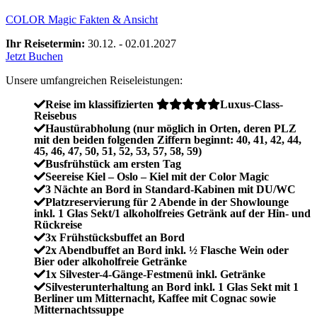
COLOR Magic Fakten & Ansicht
Ihr Reisetermin:
30.12. - 02.01.2027
Jetzt Buchen
Unsere umfangreichen Reiseleistungen:
Reise im klassifizierten
Luxus-Class-
Reisebus
Haustürabholung (nur möglich in Orten, deren PLZ
mit den beiden folgenden Ziffern beginnt: 40, 41, 42, 44,
45, 46, 47, 50, 51, 52, 53, 57, 58, 59)
Busfrühstück am ersten Tag
Seereise Kiel – Oslo – Kiel mit der Color Magic
3 Nächte an Bord in Standard-Kabinen mit DU/WC
Platzreservierung für 2 Abende in der Showlounge
inkl. 1 Glas Sekt/1 alkoholfreies Getränk auf der Hin- und
Rückreise
3x Frühstücksbuffet an Bord
2x Abendbuffet an Bord inkl. ½ Flasche Wein oder
Bier oder alkoholfreie Getränke
1x Silvester-4-Gänge-Festmenü inkl. Getränke
Silvesterunterhaltung an Bord inkl. 1 Glas Sekt mit 1
Berliner um Mitternacht, Kaffee mit Cognac sowie
Mitternachtssuppe