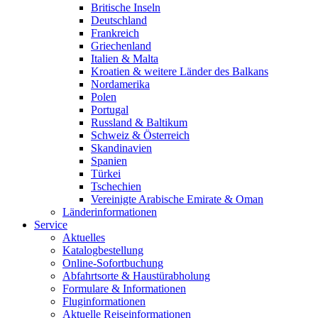
Britische Inseln
Deutschland
Frankreich
Griechenland
Italien & Malta
Kroatien & weitere Länder des Balkans
Nordamerika
Polen
Portugal
Russland & Baltikum
Schweiz & Österreich
Skandinavien
Spanien
Türkei
Tschechien
Vereinigte Arabische Emirate & Oman
Länderinformationen
Service
Aktuelles
Katalogbestellung
Online-Sofortbuchung
Abfahrtsorte & Haustürabholung
Formulare & Informationen
Fluginformationen
Aktuelle Reiseinformationen