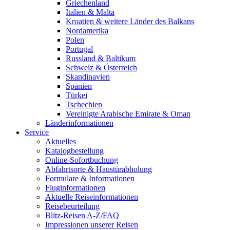
Griechenland
Italien & Malta
Kroatien & weitere Länder des Balkans
Nordamerika
Polen
Portugal
Russland & Baltikum
Schweiz & Österreich
Skandinavien
Spanien
Türkei
Tschechien
Vereinigte Arabische Emirate & Oman
Länderinformationen
Service
Aktuelles
Katalogbestellung
Online-Sofortbuchung
Abfahrtsorte & Haustürabholung
Formulare & Informationen
Fluginformationen
Aktuelle Reiseinformationen
Reisebeurteilung
Blitz-Reisen A-Z/FAQ
Impressionen unserer Reisen