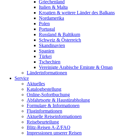
Griechenland
Italien & Malta
Kroatien & weitere Länder des Balkans
Nordamerika
Polen
Portugal
Russland & Baltikum
Schweiz & Österreich
Skandinavien
Spanien
Türkei
Tschechien
Vereinigte Arabische Emirate & Oman
Länderinformationen
Service
Aktuelles
Katalogbestellung
Online-Sofortbuchung
Abfahrtsorte & Haustürabholung
Formulare & Informationen
Fluginformationen
Aktuelle Reiseinformationen
Reisebeurteilung
Blitz-Reisen A-Z/FAQ
Impressionen unserer Reisen