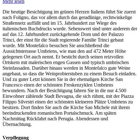
Mehr lesen
Die heutige Besichtigung im grünen Herzen Italiens führt Sie zuerst
nach Foligno, das vor allem durch das geradlinige, rechtwinkelige
Straßennetz auffällt und im 15. Jahrhundert zur Wiege des
italienischen Buchdrucks wurde. Sehenswert sind unter anderem der
auf das 12. Jahrhundert zurückgehende Dom und der Palazzo
Trinci, der einst für die Stadt regierende Familie Trinci gebaut
wurde. Mit Montefalco besuchen Sie anschließend die
Aussichtsterrasse Umbriens, wie man den auf 472 Meter Höhe
gelegenen Ort auch nennt. Er besticht durch seinen reizvollen
Ortskern mit malerischen engen Gassen und typisch umbrischen
Steinfassaden. Darüber hinaus werden in Montefalco gute Weine
angebaut, so dass die Weinprobierstuben zu einem Besuch einladen.
Und zu guter Letzt können Sie in der ehemaligen Kirche San
Francesco einen der schönsten Freskenzyklen Umbriens
bewundern. Nach der Besichtigung fahren Sie in die nur 4.500
Einwohner zählende Stadt Bevagna, die sich rühmt, mit der Piazza
Filippo Silvestri einen der schönsten kleineren Plätze Umbriens zu
besitzen. Dort finden Sie auch die Kirche San Michele mit ihrem
beeindruckenden romanischen Portalschmuck. Am späten
Nachmittag Rückfahrt nach Perugia. Abendessen und
Übernachtung.
Verpflegung