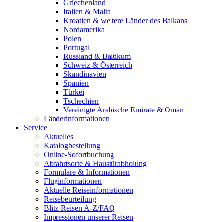
Griechenland
Italien & Malta
Kroatien & weitere Länder des Balkans
Nordamerika
Polen
Portugal
Russland & Baltikum
Schweiz & Österreich
Skandinavien
Spanien
Türkei
Tschechien
Vereinigte Arabische Emirate & Oman
Länderinformationen
Service
Aktuelles
Katalogbestellung
Online-Sofortbuchung
Abfahrtsorte & Haustürabholung
Formulare & Informationen
Fluginformationen
Aktuelle Reiseinformationen
Reisebeurteilung
Blitz-Reisen A-Z/FAQ
Impressionen unserer Reisen