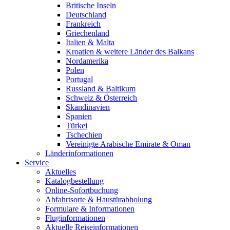
Britische Inseln
Deutschland
Frankreich
Griechenland
Italien & Malta
Kroatien & weitere Länder des Balkans
Nordamerika
Polen
Portugal
Russland & Baltikum
Schweiz & Österreich
Skandinavien
Spanien
Türkei
Tschechien
Vereinigte Arabische Emirate & Oman
Länderinformationen
Service
Aktuelles
Katalogbestellung
Online-Sofortbuchung
Abfahrtsorte & Haustürabholung
Formulare & Informationen
Fluginformationen
Aktuelle Reiseinformationen