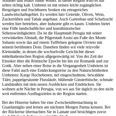
Sommer und relativ milde Winter. In dieser Region wird es nur
selten richtig kalt. Umbrien ist mit seinen leicht zugänglichen
Bergzügen und fruchtbaren Senken ein ertragreiches
Landwirtschaftsgebiet. Es werden hier Getreide, Oliven, Wein,
Zuckerrüben und Tabak angebaut. Auch Gartenbau und Schafzucht
werden hier betrieben, aber Industrie gibt es kaum. Umbrien bietet
eine Fülle landschaftlicher und kunsthistorischer
Sehenswürdigkeiten: Da ist die Hauptstadt Perugia mit seiner
verwinkelten Altstadt, die Pilgerstadt Assisi am Fuße des Monte
Subasio sowie das auf einem Tufffelsen gelegene Orvieto mit
seinem berühmten Dom. Daneben finden wir viele reizvolle
Kleinstädte, in denen die wechselvolle Geschichte dieser
mittelitalienischen Region allgegenwärtig ist: Von der Zeit der
Etrusker über die Römische Epoche bis hin zur Romanik und zur
Gotik. Aber neben einer Reise in die Vergangenheit Umbriens ist
diese Fahrt auch eine Entdeckungsreise zu den Naturschönheiten
Umbriens: Karge Hochebenen, tief eingeschnittene, bewaldete
Täler, pappelgesäumte Flussläufe, blühende Ginsterbüsche, schmale
Landstraßen mit stets neuen Ausblicken und Eindrücken. Sie
wohnen acht Nächte in Perugia, von wo aus Sie täglich zu den nicht
weit entfernten Ausflugszielen in der Region starten.
Bei der Hinreise haben Sie eine Zwischenübernachtung in
Guardamiglio und lernen am nächsten Morgen Parma kennen. Bei
der Rückreise übernachten Sie in Lainate und besichtigen zuvor