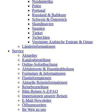
Nordamerika
Polen
Portugal
Russland & Baltikum
Schweiz & Österreich
Skandinavien
Spanien
Türkei
Tschechien
Vereinigte Arabische Emirate & Oman
Länderinformationen
Service
Aktuelles
Katalogbestellung
Online-Sofortbuchung
Abfahrtsorte & Haustürabholung
Formulare & Informationen
Fluginformationen
Aktuelle Reiseinformationen
Reisebeurteilung
Blitz-Reisen A-Z/FAQ
Impressionen unserer Reisen
E-Mail-Newsletter
Öffnungszeiten
Ihr Weg zu uns