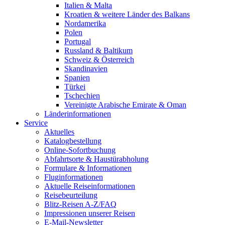
Italien & Malta
Kroatien & weitere Länder des Balkans
Nordamerika
Polen
Portugal
Russland & Baltikum
Schweiz & Österreich
Skandinavien
Spanien
Türkei
Tschechien
Vereinigte Arabische Emirate & Oman
Länderinformationen
Service
Aktuelles
Katalogbestellung
Online-Sofortbuchung
Abfahrtsorte & Haustürabholung
Formulare & Informationen
Fluginformationen
Aktuelle Reiseinformationen
Reisebeurteilung
Blitz-Reisen A-Z/FAQ
Impressionen unserer Reisen
E-Mail-Newsletter