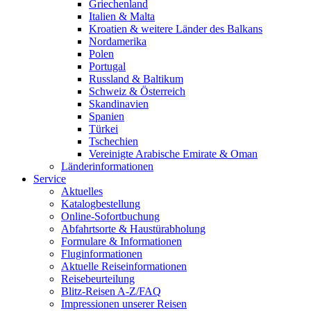
Griechenland
Italien & Malta
Kroatien & weitere Länder des Balkans
Nordamerika
Polen
Portugal
Russland & Baltikum
Schweiz & Österreich
Skandinavien
Spanien
Türkei
Tschechien
Vereinigte Arabische Emirate & Oman
Länderinformationen
Service
Aktuelles
Katalogbestellung
Online-Sofortbuchung
Abfahrtsorte & Haustürabholung
Formulare & Informationen
Fluginformationen
Aktuelle Reiseinformationen
Reisebeurteilung
Blitz-Reisen A-Z/FAQ
Impressionen unserer Reisen