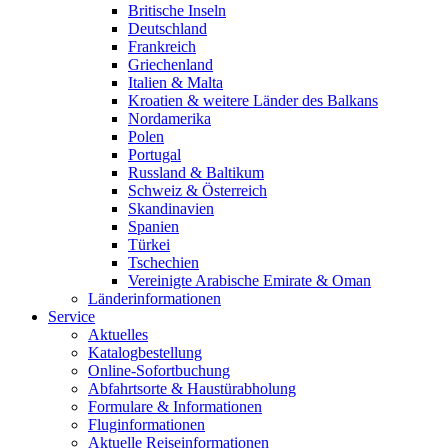
Britische Inseln
Deutschland
Frankreich
Griechenland
Italien & Malta
Kroatien & weitere Länder des Balkans
Nordamerika
Polen
Portugal
Russland & Baltikum
Schweiz & Österreich
Skandinavien
Spanien
Türkei
Tschechien
Vereinigte Arabische Emirate & Oman
Länderinformationen
Service
Aktuelles
Katalogbestellung
Online-Sofortbuchung
Abfahrtsorte & Haustürabholung
Formulare & Informationen
Fluginformationen
Aktuelle Reiseinformationen