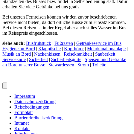
Standzeiten des Busses bzw. findet in Selbstbedienung statt. Dafür
erhalten Sie viele Getränke bei uns gratis.
Bei unseren Fernreisen können wir den zuvor beschriebenen
Service nicht bieten, da dort örtliche Busse zum Einsatz kommen.
Bei diesen Reisen ist in der Regel aber auch stilles Wasser im Bus
im Reisepreis eingeschlossen.
siehe auch:
Busfrühstück
|
Fußrasten
|
Getränkeservice im Bus
|
Hygiene an Bord
|
Klapptische
|
Kopfhörer
|
Mehrkanaltonanlage
|
Musik an Bord
|
Nackenkissen
|
Reisekrankheit
|
Sauberkeit
|
Servicekarte
|
Sicherheit
|
Sicherheitsgurte
|
Speisen und Getränke
an Bord unserer Busse
|
Stewardessen
|
Strom
|
Toilette
Impressum
Datenschutzerklärung
Reisebedingungen
Formblatt
Barrierefreiheitserklärung
Intranet
Kontakt
Jobs bei uns