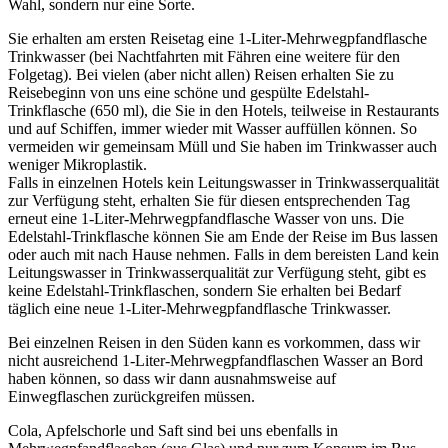
Wahl, sondern nur eine Sorte.
Sie erhalten am ersten Reisetag eine 1-Liter-Mehrwegpfandflasche
Trinkwasser (bei Nachtfahrten mit Fähren eine weitere für den
Folgetag). Bei vielen (aber nicht allen) Reisen erhalten Sie zu
Reisebeginn von uns eine schöne und gespülte Edelstahl-
Trinkflasche (650 ml), die Sie in den Hotels, teilweise in Restaurants
und auf Schiffen, immer wieder mit Wasser auffüllen können. So
vermeiden wir gemeinsam Müll und Sie haben im Trinkwasser auch
weniger Mikroplastik.
Falls in einzelnen Hotels kein Leitungswasser in Trinkwasserqualität
zur Verfügung steht, erhalten Sie für diesen entsprechenden Tag
erneut eine 1-Liter-Mehrwegpfandflasche Wasser von uns. Die
Edelstahl-Trinkflasche können Sie am Ende der Reise im Bus lassen
oder auch mit nach Hause nehmen. Falls in dem bereisten Land kein
Leitungswasser in Trinkwasserqualität zur Verfügung steht, gibt es
keine Edelstahl-Trinkflaschen, sondern Sie erhalten bei Bedarf
täglich eine neue 1-Liter-Mehrwegpfandflasche Trinkwasser.
Bei einzelnen Reisen in den Süden kann es vorkommen, dass wir
nicht ausreichend 1-Liter-Mehrwegpfandflaschen Wasser an Bord
haben können, so dass wir dann ausnahmsweise auf
Einwegflaschen zurückgreifen müssen.
Cola, Apfelschorle und Saft sind bei uns ebenfalls in