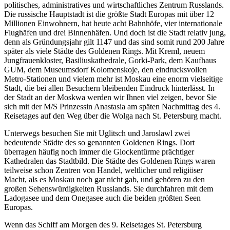
politisches, administratives und wirtschaftliches Zentrum Russlands.
Die russische Hauptstadt ist die größte Stadt Europas mit über 12
Millionen Einwohnern, hat heute acht Bahnhöfe, vier internationale
Flughäfen und drei Binnenhäfen. Und doch ist die Stadt relativ jung,
denn als Gründungsjahr gilt 1147 und das sind somit rund 200 Jahre
später als viele Städte des Goldenen Rings. Mit Kreml, neuem
Jungfrauenkloster, Basiliuskathedrale, Gorki-Park, dem Kaufhaus
GUM, dem Museumsdorf Kolomenskoje, den eindrucksvollen
Metro-Stationen und vielem mehr ist Moskau eine enorm vielseitige
Stadt, die bei allen Besuchern bleibenden Eindruck hinterlässt. In
der Stadt an der Moskwa werden wir Ihnen viel zeigen, bevor Sie
sich mit der M/S Prinzessin Anastasia am späten Nachmittag des 4.
Reisetages auf den Weg über die Wolga nach St. Petersburg macht.
Unterwegs besuchen Sie mit Uglitsch und Jaroslawl zwei
bedeutende Städte des so genannten Goldenen Rings. Dort
überragen häufig noch immer die Glockentürme prächtiger
Kathedralen das Stadtbild. Die Städte des Goldenen Rings waren
teilweise schon Zentren von Handel, weltlicher und religiöser
Macht, als es Moskau noch gar nicht gab, und gehören zu den
großen Sehenswürdigkeiten Russlands. Sie durchfahren mit dem
Ladogasee und dem Onegasee auch die beiden größten Seen
Europas.
Wenn das Schiff am Morgen des 9. Reisetages St. Petersburg