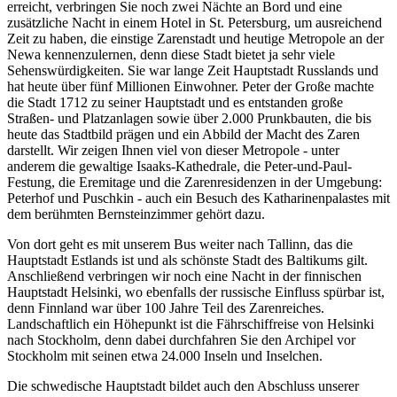
erreicht, verbringen Sie noch zwei Nächte an Bord und eine
zusätzliche Nacht in einem Hotel in St. Petersburg, um ausreichend
Zeit zu haben, die einstige Zarenstadt und heutige Metropole an der
Newa kennenzulernen, denn diese Stadt bietet ja sehr viele
Sehenswürdigkeiten. Sie war lange Zeit Hauptstadt Russlands und
hat heute über fünf Millionen Einwohner. Peter der Große machte
die Stadt 1712 zu seiner Hauptstadt und es entstanden große
Straßen- und Platzanlagen sowie über 2.000 Prunkbauten, die bis
heute das Stadtbild prägen und ein Abbild der Macht des Zaren
darstellt. Wir zeigen Ihnen viel von dieser Metropole - unter
anderem die gewaltige Isaaks-Kathedrale, die Peter-und-Paul-
Festung, die Eremitage und die Zarenresidenzen in der Umgebung:
Peterhof und Puschkin - auch ein Besuch des Katharinenpalastes mit
dem berühmten Bernsteinzimmer gehört dazu.
Von dort geht es mit unserem Bus weiter nach Tallinn, das die
Hauptstadt Estlands ist und als schönste Stadt des Baltikums gilt.
Anschließend verbringen wir noch eine Nacht in der finnischen
Hauptstadt Helsinki, wo ebenfalls der russische Einfluss spürbar ist,
denn Finnland war über 100 Jahre Teil des Zarenreiches.
Landschaftlich ein Höhepunkt ist die Fährschiffreise von Helsinki
nach Stockholm, denn dabei durchfahren Sie den Archipel vor
Stockholm mit seinen etwa 24.000 Inseln und Inselchen.
Die schwedische Hauptstadt bildet auch den Abschluss unserer