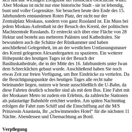
Aber Moskau ist nicht nur eine historische Stadt - sie ist lebendig,
bunt und voller Gegensätze. Sie besuchen heute den Ende des 15.
Jahrhunderts entstandenen Roten Platz, der nicht nur der
Zentralplatz Moskaus, sondern von ganz Russland ist. Ein Muss bei
jedem Moskau-Aufenthalt ist der Besuch des Kreml, der politischen
Machtzentrale Russlands. Er erstreckt sich über eine Fläche von 28
Hektar und besteht aus mehreren Palästen und Kathedralen. Sie
bewundern auch die Schätze der Rüstkammer und haben
anschließend Gelegenheit, im an der westlichen Umfassungsmauer
des Kreml gelegenen Alexandergarten zu spazieren. Ein weiterer
Höhepunkt des heutigen Tages ist der Besuch der
Basiliuskathedrale, die in der Mitte des 16. Jahrhunderts unter Iwan
dem Schrecklichen gebaut wurde. Anschließend haben Sie noch
etwas Zeit zur freien Verfügung, um Ihre Eindrücke zu vertiefen. Da
die Besichtigungspunkte des heutigen Tages alle recht nahe
beieinander liegen, nutzen wir heute ausschließlich die U-Bahn, da
diese Fahrten deutlich schneller sind als mit dem Bus. Eine Fahrt mit
der Moskauer Metro ist zudem ein Erlebnis, da zahlreiche Stationen
als palastartige Bahnhöfe errichtet wurden. Am späten Nachmittag
erfolgen die Fahrt zum Schiff und die Einschiffung auf die M/S
Prinzessin Anastasia, Ihr „schwimmendes Hotel“ für die nächsten 11
Nächte. Abendessen und Übernachtung an Bord.
Verpflegung