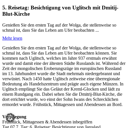
5. Reisetag: Besichtigung von Uglitsch mit Dmitij-
Blut-Kirche
Genießen Sie den ersten Tag auf der Wolga, die stellenweise so
schmal ist, dass Sie das Leben am Ufer beobachten ...
Mehr lesen
Genießen Sie den ersten Tag auf der Wolga, die stellenweise so
schmal ist, dass Sie das Leben am Ufer beobachten können. Sie
kommen nach Uglitsch, welches im Jahre 937 erstmals erwähnt
wurde und damit eine der ältesten Städte Russlands ist. Während der
Zeit der mongolischen Eroberungszüge im europäischen Russland
im 13. Jahrhundert wurde die Stadt mehrmals niedergebrannt und
verwüstet. Nach 1450 hatte Uglitsch zeitweise eine überregionale
Bedeutung als Handelszentrum und prägte auch eigene Münzen. In
Uglitsch empfängt Sie das Geläut der Kreml-Glocken und lädt zu
einem Rundgang ein. Dabei sehen Sie die Dmitrij-Blut-Kirche, die
dort errichtet wurde, wo einst der Sohn Iwans des Schrecklichen
ermordet wurde. Frühstück, Mittagessen und Abendessen an Bord.
Verpflegung
Frühstück, Mittagessen & Abendessen inbegriffen
Tag 07
7. Tag:
6. Reisetag: Besichtigung von Jaroslavl