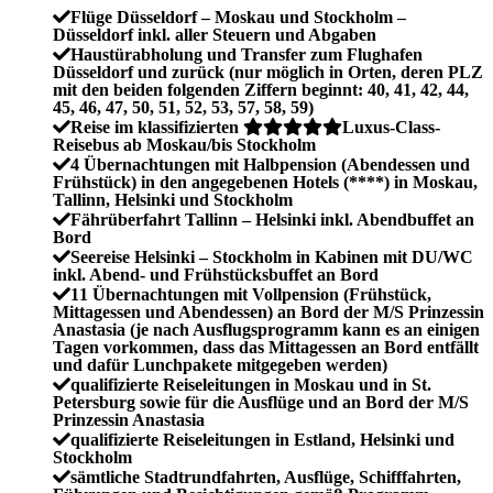
Flüge Düsseldorf – Moskau und Stockholm –
Düsseldorf inkl. aller Steuern und Abgaben
Haustürabholung und Transfer zum Flughafen
Düsseldorf und zurück (nur möglich in Orten, deren PLZ
mit den beiden folgenden Ziffern beginnt: 40, 41, 42, 44,
45, 46, 47, 50, 51, 52, 53, 57, 58, 59)
Reise im klassifizierten
Luxus-Class-
Reisebus ab Moskau/bis Stockholm
4 Übernachtungen mit Halbpension (Abendessen und
Frühstück) in den angegebenen Hotels (****) in Moskau,
Tallinn, Helsinki und Stockholm
Fährüberfahrt Tallinn ­– Helsinki inkl. Abendbuffet an
Bord
Seereise Helsinki – Stockholm in Kabinen mit DU/WC
inkl. Abend- und Frühstücksbuffet an Bord
11 Übernachtungen mit Vollpension (Frühstück,
Mittagessen und Abendessen) an Bord der M/S Prinzessin
Anastasia (je nach Ausflugsprogramm kann es an einigen
Tagen vorkommen, dass das Mittagessen an Bord entfällt
und dafür Lunchpakete mitgegeben werden)
qualifizierte Reiseleitungen in Moskau und in St.
Petersburg sowie für die Ausflüge und an Bord der M/S
Prinzessin Anastasia
qualifizierte Reiseleitungen in Estland, Helsinki und
Stockholm
sämtliche Stadtrundfahrten, Ausflüge, Schifffahrten,