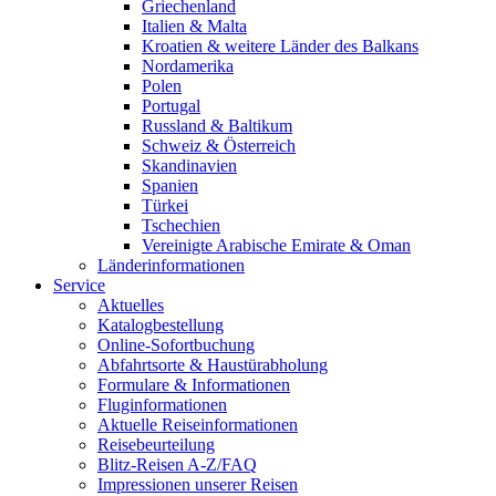
Griechenland
Italien & Malta
Kroatien & weitere Länder des Balkans
Nordamerika
Polen
Portugal
Russland & Baltikum
Schweiz & Österreich
Skandinavien
Spanien
Türkei
Tschechien
Vereinigte Arabische Emirate & Oman
Länderinformationen
Service
Aktuelles
Katalogbestellung
Online-Sofortbuchung
Abfahrtsorte & Haustürabholung
Formulare & Informationen
Fluginformationen
Aktuelle Reiseinformationen
Reisebeurteilung
Blitz-Reisen A-Z/FAQ
Impressionen unserer Reisen