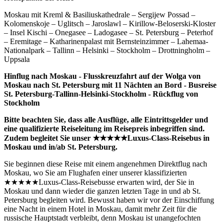
Moskau mit Kreml & Basiliuskathedrale – Sergijew Possad –
Kolomenskoje – Uglitsch – Jaroslawl – Kirillow-Beloserski-Kloster
– Insel Kischi – Onegasee – Ladogasee – St. Petersburg – Peterhof
– Eremitage – Katharinenpalast mit Bernsteinzimmer – Lahemaa-
Nationalpark – Tallinn – Helsinki – Stockholm – Drottningholm –
Uppsala
Hinflug nach Moskau - Flusskreuzfahrt auf der Wolga von
Moskau nach St. Petersburg mit 11 Nächten an Bord - Busreise
St. Petersburg-Tallinn-Helsinki-Stockholm - Rückflug von
Stockholm
Bitte beachten Sie, dass alle Ausflüge, alle Eintrittsgelder und
eine qualifizierte Reiseleitung im Reisepreis inbegriffen sind.
Zudem begleitet Sie unser ★★★★★Luxus-Class-Reisebus in
Moskau und in/ab St. Petersburg.
Sie beginnen diese Reise mit einem angenehmen Direktflug nach
Moskau, wo Sie am Flughafen einer unserer klassifizierten
★★★★★Luxus-Class-Reisebusse erwarten wird, der Sie in
Moskau und dann wieder die ganzen letzten Tage in und ab St.
Petersburg begleiten wird. Bewusst haben wir vor der Einschiffung
eine Nacht in einem Hotel in Moskau, damit mehr Zeit für die
russische Hauptstadt verbleibt, denn Moskau ist unangefochten