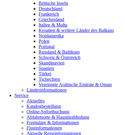
Britische Inseln
Deutschland
Frankreich
Griechenland
Italien & Malta
Kroatien & weitere Länder des Balkans
Nordamerika
Polen
Portugal
Russland & Baltikum
Schweiz & Österreich
Skandinavien
Spanien
Türkei
Tschechien
Vereinigte Arabische Emirate & Oman
Länderinformationen
Service
Aktuelles
Katalogbestellung
Online-Sofortbuchung
Abfahrtsorte & Haustürabholung
Formulare & Informationen
Fluginformationen
Aktuelle Reiseinformationen